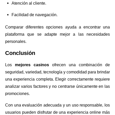
Atención al cliente.
Facilidad de navegación.
Comparar diferentes opciones ayuda a encontrar una
plataforma que se adapte mejor a las necesidades
personales.
Conclusión
Los
mejores casinos
ofrecen una combinación de
seguridad, variedad, tecnología y comodidad para brindar
una experiencia completa. Elegir correctamente requiere
analizar varios factores y no centrarse únicamente en las
promociones.
Con una evaluación adecuada y un uso responsable, los
usuarios pueden disfrutar de una experiencia online más