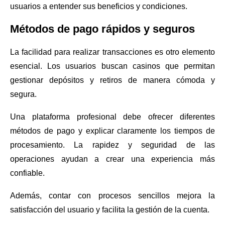
usuarios a entender sus beneficios y condiciones.
Métodos de pago rápidos y seguros
La facilidad para realizar transacciones es otro elemento
esencial. Los usuarios buscan casinos que permitan
gestionar depósitos y retiros de manera cómoda y
segura.
Una plataforma profesional debe ofrecer diferentes
métodos de pago y explicar claramente los tiempos de
procesamiento. La rapidez y seguridad de las
operaciones ayudan a crear una experiencia más
confiable.
Además, contar con procesos sencillos mejora la
satisfacción del usuario y facilita la gestión de la cuenta.