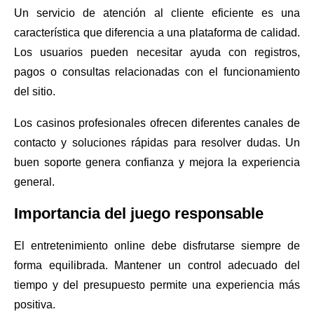
Un servicio de atención al cliente eficiente es una
característica que diferencia a una plataforma de calidad.
Los usuarios pueden necesitar ayuda con registros,
pagos o consultas relacionadas con el funcionamiento
del sitio.
Los casinos profesionales ofrecen diferentes canales de
contacto y soluciones rápidas para resolver dudas. Un
buen soporte genera confianza y mejora la experiencia
general.
Importancia del juego responsable
El entretenimiento online debe disfrutarse siempre de
forma equilibrada. Mantener un control adecuado del
tiempo y del presupuesto permite una experiencia más
positiva.