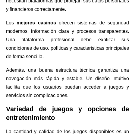
necesitan plataformas que protejan sus datos personales
y financieros correctamente.
Los
mejores casinos
ofrecen sistemas de seguridad
modernos, información clara y procesos transparentes.
Una plataforma profesional debe explicar sus
condiciones de uso, políticas y características principales
de forma sencilla.
Además, una buena estructura técnica garantiza una
navegación más rápida y estable. Un diseño intuitivo
facilita que los usuarios puedan acceder a juegos y
servicios sin complicaciones.
Variedad de juegos y opciones de
entretenimiento
La cantidad y calidad de los juegos disponibles es un