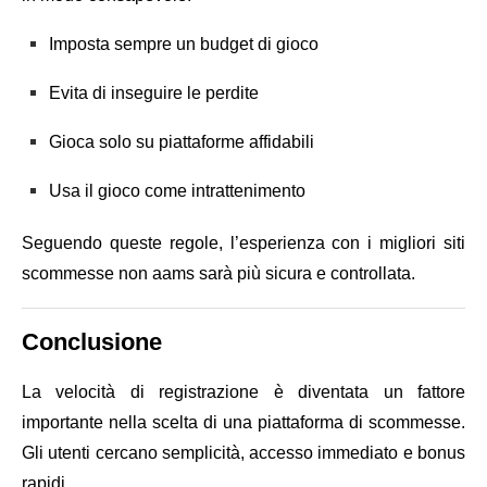
Imposta sempre un budget di gioco
Evita di inseguire le perdite
Gioca solo su piattaforme affidabili
Usa il gioco come intrattenimento
Seguendo queste regole, l’esperienza con i migliori siti
scommesse non aams sarà più sicura e controllata.
Conclusione
La velocità di registrazione è diventata un fattore
importante nella scelta di una piattaforma di scommesse.
Gli utenti cercano semplicità, accesso immediato e bonus
rapidi.