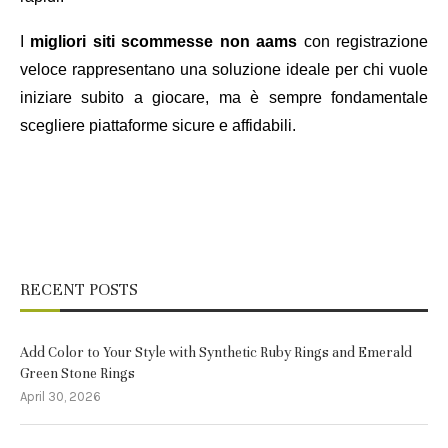
I
migliori siti scommesse non aams
con registrazione
veloce rappresentano una soluzione ideale per chi vuole
iniziare subito a giocare, ma è sempre fondamentale
scegliere piattaforme sicure e affidabili.
RECENT POSTS
Add Color to Your Style with Synthetic Ruby Rings and Emerald
Green Stone Rings
April 30, 2026