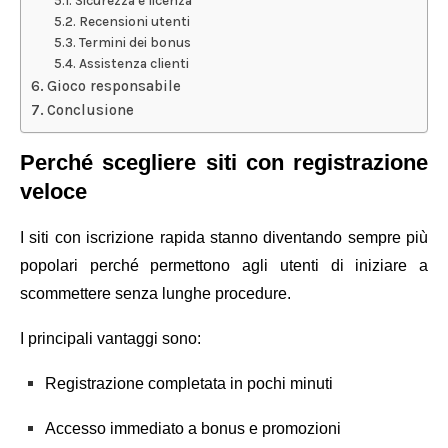
Recensioni utenti
Termini dei bonus
Assistenza clienti
Gioco responsabile
Conclusione
Perché scegliere siti con registrazione
veloce
I siti con iscrizione rapida stanno diventando sempre più
popolari perché permettono agli utenti di iniziare a
scommettere senza lunghe procedure.
I principali vantaggi sono:
Registrazione completata in pochi minuti
Accesso immediato a bonus e promozioni