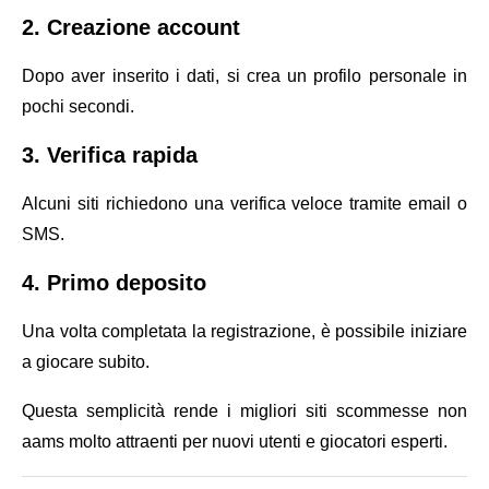
2. Creazione account
Dopo aver inserito i dati, si crea un profilo personale in
pochi secondi.
3. Verifica rapida
Alcuni siti richiedono una verifica veloce tramite email o
SMS.
4. Primo deposito
Una volta completata la registrazione, è possibile iniziare
a giocare subito.
Questa semplicità rende i migliori siti scommesse non
aams molto attraenti per nuovi utenti e giocatori esperti.