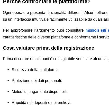
Perché confrontare le piattaforme?
Ogni operatore presenta funzionalità differenti. Alcuni offron
su un’interfaccia intuitiva e facilmente utilizzabile da qualsiasi
Per approfondire l’argomento puoi consultare
migliori sit
caratteristiche delle diverse piattaforme e confrontarne i serviz
Cosa valutare prima della registrazione
Prima di creare un account è consigliabile verificare alcuni as
Sicurezza della piattaforma.
Protezione dei dati personali.
Metodi di pagamento disponibili.
Rapidità nei depositi e nei prelievi.