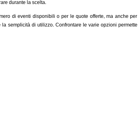
are durante la scelta.
mero di eventi disponibili o per le quote offerte, ma anche per
e la semplicità di utilizzo. Confrontare le varie opzioni permette