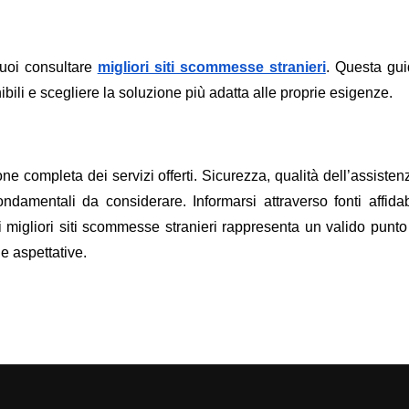
puoi consultare
migliori siti scommesse stranieri
. Questa gu
ibili e scegliere la soluzione più adatta alle proprie esigenze.
e completa dei servizi offerti. Sicurezza, qualità dell’assisten
ndamentali da considerare. Informarsi attraverso fonti affidab
 migliori siti scommesse stranieri rappresenta un valido punto
e aspettative.