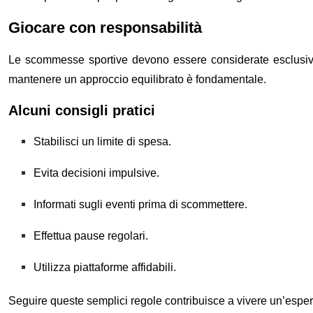
Giocare con responsabilità
Le scommesse sportive devono essere considerate esclusivam
mantenere un approccio equilibrato è fondamentale.
Alcuni consigli pratici
Stabilisci un limite di spesa.
Evita decisioni impulsive.
Informati sugli eventi prima di scommettere.
Effettua pause regolari.
Utilizza piattaforme affidabili.
Seguire queste semplici regole contribuisce a vivere un’espe