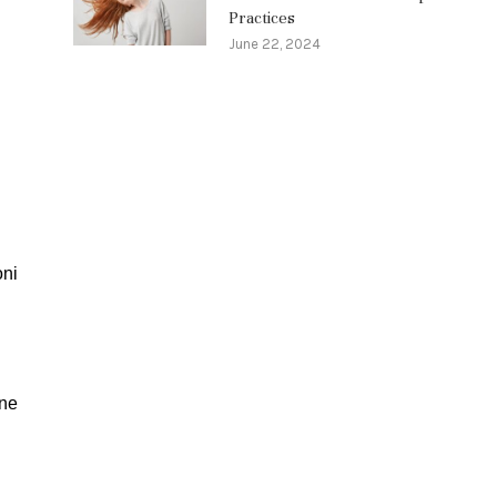
Practices
June 22, 2024
oni
one