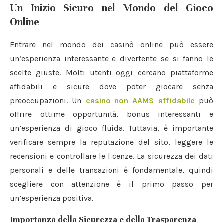
Un Inizio Sicuro nel Mondo del Gioco
Online
Entrare nel mondo dei casinò online può essere
un’esperienza interessante e divertente se si fanno le
scelte giuste. Molti utenti oggi cercano piattaforme
affidabili e sicure dove poter giocare senza
preoccupazioni. Un
casino non AAMS affidabile
può
offrire ottime opportunità, bonus interessanti e
un’esperienza di gioco fluida. Tuttavia, è importante
verificare sempre la reputazione del sito, leggere le
recensioni e controllare le licenze. La sicurezza dei dati
personali e delle transazioni è fondamentale, quindi
scegliere con attenzione è il primo passo per
un’esperienza positiva.
Importanza della Sicurezza e della Trasparenza