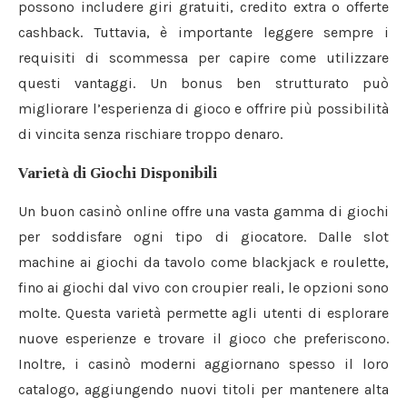
possono includere giri gratuiti, credito extra o offerte
cashback. Tuttavia, è importante leggere sempre i
requisiti di scommessa per capire come utilizzare
questi vantaggi. Un bonus ben strutturato può
migliorare l’esperienza di gioco e offrire più possibilità
di vincita senza rischiare troppo denaro.
Varietà di Giochi Disponibili
Un buon casinò online offre una vasta gamma di giochi
per soddisfare ogni tipo di giocatore. Dalle slot
machine ai giochi da tavolo come blackjack e roulette,
fino ai giochi dal vivo con croupier reali, le opzioni sono
molte. Questa varietà permette agli utenti di esplorare
nuove esperienze e trovare il gioco che preferiscono.
Inoltre, i casinò moderni aggiornano spesso il loro
catalogo, aggiungendo nuovi titoli per mantenere alta