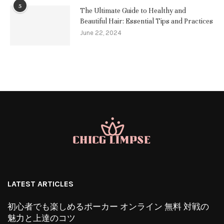
5
The Ultimate Guide to Healthy and
Beautiful Hair: Essential Tips and Practices
June 22, 2024
LATEST ARTICLES
初心者でも楽しめるポーカー オンライン 無料 対戦の
魅力と上達のコツ