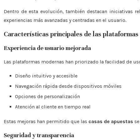
Dentro de esta evolución, también destacan iniciativas r
experiencias más avanzadas y centradas en el usuario.
Características principales de las plataformas
Experiencia de usuario mejorada
Las plataformas modernas han priorizado la facilidad de uso
Diseño intuitivo y accesible
Navegación rápida desde dispositivos móviles
Opciones de personalización
Atención al cliente en tiempo real
Estas mejoras han permitido que las
casas de apuestas
se
Seguridad y transparencia