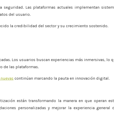
la seguridad. Las plataformas actuales implementan siste
atos del usuario.
cido la credibilidad del sector y su crecimiento sostenido.
acadas. Los usuarios buscan experiencias más inmersivas, lo 
o de las plataformas.
 nuevas
continúan marcando la pauta en innovación digital.
omatización están transformando la manera en que operan es
daciones personalizadas y mejorar la experiencia general 