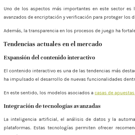
Uno de los aspectos más importantes en este sector es 
avanzados de encriptación y verificación para proteger los d
Además, la transparencia en los procesos de juego ha fortale
Tendencias actuales en el mercado
Expansión del contenido interactivo
El contenido interactivo es una de las tendencias más dest
ha impulsado el desarrollo de nuevas funcionalidades dentr
En este sentido, los modelos asociados a
casas de apuestas
Integración de tecnologías avanzadas
La inteligencia artificial, el análisis de datos y la aut
plataformas. Estas tecnologías permiten ofrecer recomen