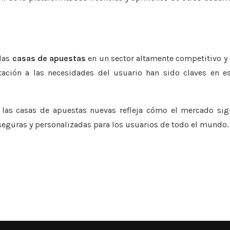
 las
casas de apuestas
en un sector altamente competitivo y
tación a las necesidades del usuario han sido claves en e
las casas de apuestas nuevas refleja cómo el mercado sig
seguras y personalizadas para los usuarios de todo el mundo.