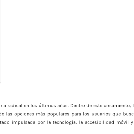
a radical en los últimos años. Dentro de este crecimiento, 
e las opciones más populares para los usuarios que busc
tado impulsada por la tecnología, la accesibilidad móvil y