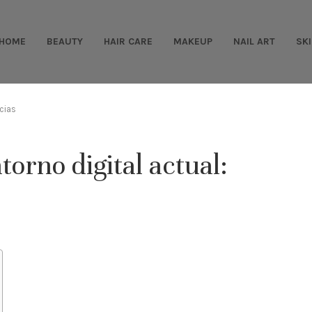
HOME
BEAUTY
HAIR CARE
MAKEUP
NAIL ART
SK
cias
torno digital actual: