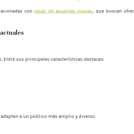
elacionadas con
casas de apuestas nuevas
, que buscan ofre
 actuales
. Entre sus principales características destacan:
 adapten a un público más amplio y diverso.