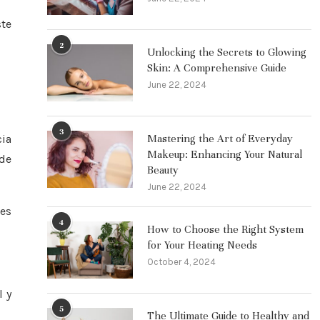
ste
2
Unlocking the Secrets to Glowing
Skin: A Comprehensive Guide
June 22, 2024
3
cia
Mastering the Art of Everyday
Makeup: Enhancing Your Natural
sde
Beauty
June 22, 2024
res
4
How to Choose the Right System
for Your Heating Needs
October 4, 2024
l y
5
The Ultimate Guide to Healthy and