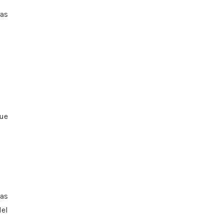
mas
que
tas
del