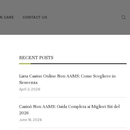
IN CARE
CONTACT US
RECENT POSTS
Lista Casino Online Non AAMS: Come Scegliere in
Sicurezza
April 3, 2026
Casinò Non AAMS: Guida Completa ai Migliori Siti del
2026
June 16, 2026