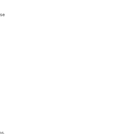
se
os.