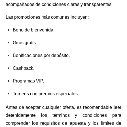
acompañados de condiciones claras y transparentes.
Las promociones más comunes incluyen:
Bono de bienvenida.
Giros gratis.
Bonificaciones por depósito.
Cashback.
Programas VIP.
Torneos con premios especiales.
Antes de aceptar cualquier oferta, es recomendable leer
detenidamente los términos y condiciones para
comprender los requisitos de apuesta y los límites de