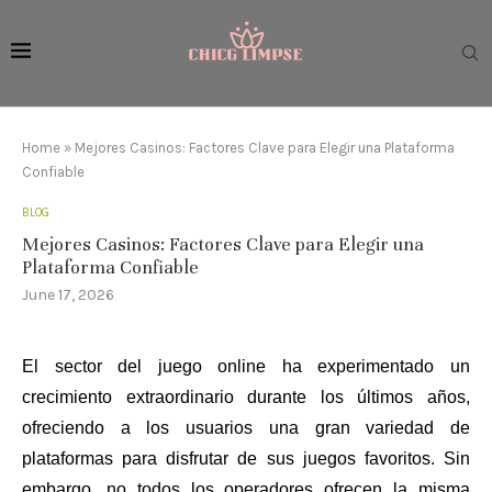
Home
»
Mejores Casinos: Factores Clave para Elegir una Plataforma
Confiable
BLOG
Mejores Casinos: Factores Clave para Elegir una
Plataforma Confiable
June 17, 2026
El sector del juego online ha experimentado un
crecimiento extraordinario durante los últimos años,
ofreciendo a los usuarios una gran variedad de
plataformas para disfrutar de sus juegos favoritos. Sin
embargo, no todos los operadores ofrecen la misma