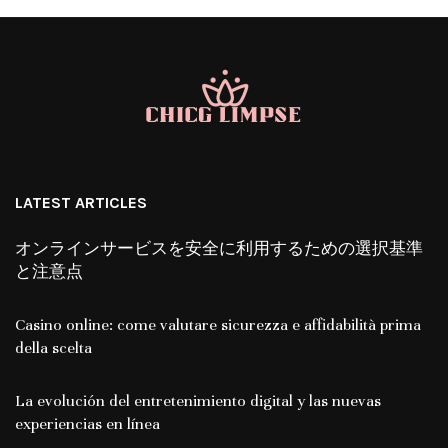
LATEST ARTICLES
オンラインサービスを安全に利用するための選択基準
と注意点
Casino online: come valutare sicurezza e affidabilità prima
della scelta
La evolución del entretenimiento digital y las nuevas
experiencias en línea