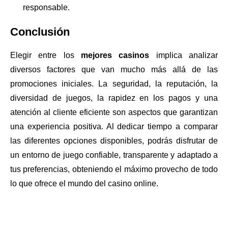
responsable.
Conclusión
Elegir entre los
mejores casinos
implica analizar
diversos factores que van mucho más allá de las
promociones iniciales. La seguridad, la reputación, la
diversidad de juegos, la rapidez en los pagos y una
atención al cliente eficiente son aspectos que garantizan
una experiencia positiva. Al dedicar tiempo a comparar
las diferentes opciones disponibles, podrás disfrutar de
un entorno de juego confiable, transparente y adaptado a
tus preferencias, obteniendo el máximo provecho de todo
lo que ofrece el mundo del casino online.