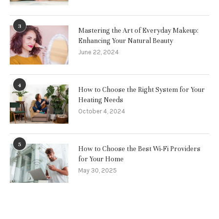
3
Mastering the Art of Everyday Makeup:
Enhancing Your Natural Beauty
June 22, 2024
4
How to Choose the Right System for Your
Heating Needs
October 4, 2024
5
How to Choose the Best Wi-Fi Providers
for Your Home
May 30, 2025