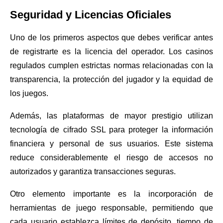
Seguridad y Licencias Oficiales
Uno de los primeros aspectos que debes verificar antes
de registrarte es la licencia del operador. Los casinos
regulados cumplen estrictas normas relacionadas con la
transparencia, la protección del jugador y la equidad de
los juegos.
Además, las plataformas de mayor prestigio utilizan
tecnología de cifrado SSL para proteger la información
financiera y personal de sus usuarios. Este sistema
reduce considerablemente el riesgo de accesos no
autorizados y garantiza transacciones seguras.
Otro elemento importante es la incorporación de
herramientas de juego responsable, permitiendo que
cada usuario establezca límites de depósito, tiempo de