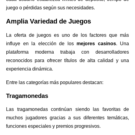
juego o pérdidas según sus necesidades.
Amplia Variedad de Juegos
La oferta de juegos es uno de los factores que más
influye en la elección de los
mejores casinos
. Una
plataforma moderna trabaja con desarrolladores
reconocidos para ofrecer títulos de alta calidad y una
experiencia dinámica.
Entre las categorías más populares destacan:
Tragamonedas
Las tragamonedas continúan siendo las favoritas de
muchos jugadores gracias a sus diferentes temáticas,
funciones especiales y premios progresivos.