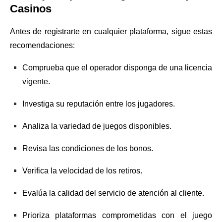
Casinos
Antes de registrarte en cualquier plataforma, sigue estas
recomendaciones:
Comprueba que el operador disponga de una licencia
vigente.
Investiga su reputación entre los jugadores.
Analiza la variedad de juegos disponibles.
Revisa las condiciones de los bonos.
Verifica la velocidad de los retiros.
Evalúa la calidad del servicio de atención al cliente.
Prioriza plataformas comprometidas con el juego